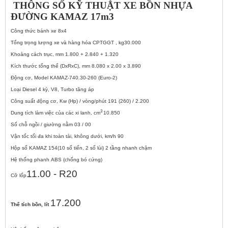
THÔNG SỐ KỸ THUẬT XE BỒN NHỰA
ĐƯỜNG KAMAZ 17m3
Công thức bánh xe
8x4
Tổng trọng lượng xe và hàng hóa CPTGGT , kg30.000
Khoảng cách trục, mm 1.800 + 2.840 + 1.320
Kích thước tổng thể (DxRxC), mm 8.080 x 2.00 x 3.890
Động cơ, Model KAMAZ-740.30-260 (Euro-2)
Loại Diesel 4 kỳ, V8, Turbo tăng áp
Công suất động cơ, Kw (Hp) / vòng/phút 191 (260) / 2.200
3
Dung tích làm việc của các xi lanh, cm
10.850
Số chỗ ngồi / giường nằm 03 / 00
Vận tốc tối đa khi toàn tải, không dưới, km/h 90
Hộp số KAMAZ 154(10 số tiến, 2 số lùi) 2 tầng nhanh chậm
Hệ thống phanh ABS (chống bó cứng)
11.00 - R20
Cỡ lốp
17.200
Thể tích bồn, lít