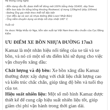
Hệ thống công nghệ
- Bồn dạng cầu lồi, được thiết kế đóng mới 100% bằng thép SS400, dày 5mm
- Bồn bọc bảo ôn bằng bông khoáng Rockwool, tỷ trọng 120kg/m3 (dày 100mm)
- Đường ống gia nhiệt theo thiết kế đặc biệt
- Van điều áp và van xả nhựa đường (Đài Loan/ Nhật Bản)
- Ống mềm chuyên dụng và khớp nối chịu nhiệt 180
°
C
Xuất xứ
Xe được Nhập khẩu từ Nga, bồn sản xuất tại Việt Nam theo tiêu chuẩn của Cục Đăng
Kiểm
ƯU ĐIỂM XE BỒN NHỰA ĐƯỜNG 17m3
Kamaz là một nhãn hiệu nổi tiếng của xe tải và xe
bồn, và nó có một số ưu điểm khi sử dụng cho việc
vận chuyển xăng dầu:
Chất lượng và độ bền:
Xe bồn xăng dầu Kamaz
thường được xây dựng với chất liệu chất lượng cao
và kiến trúc chắc chắn, giúp tăng độ bền và tuổi thọ
của xe.
Hiệu suất nhiên liệu:
Một số mô hình Kamaz được
thiết kế để cung cấp hiệu suất nhiên liệu tốt, giúp
giảm chi phí vận hành trong thời gian dài.