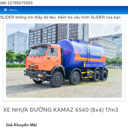
AW-10785675893
menu
SLIDER không tìm thấy dữ liệu, kiểm tra cấu hình SLIDER của bạn
XE NHỰA ĐƯỜNG KAMAZ 6540 (8x4) 17m3
Giá Khuyến Mãi