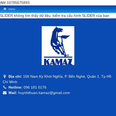
AW-10785675893
menu
SLIDER không tìm thấy dữ liệu, kiểm tra cấu hình SLIDER của bạn
Địa chỉ:
156 Nam Kỳ Khởi Nghĩa, P. Bến Nghé, Quận 1, Tp Hồ
Chí Minh
Hotline:
096 181 0176
Mail:
huynhthuan.kamaz@gmail.com