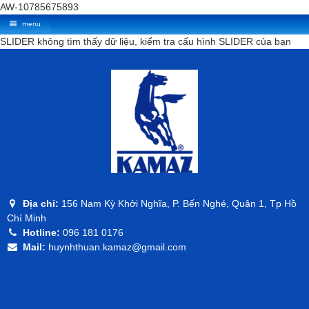
AW-10785675893
menu
SLIDER không tìm thấy dữ liệu, kiểm tra cấu hình SLIDER của bạn
Địa chỉ:
156 Nam Kỳ Khởi Nghĩa, P. Bến Nghé, Quận 1, Tp Hồ
Chí Minh
Hotline:
096 181 0176
Mail:
huynhthuan.kamaz@gmail.com