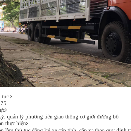
ủ tục
575
ực
ý, quản lý phương tiện giao thông cơ giới đường bộ
n thực hiện
n làm thủ tục đăng ký xe cấp tỉnh, cấp xã theo quy định