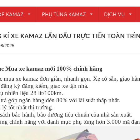
XE KAMAZ
PHỤ TÙNG KAMAZ
DỊCH VỤ
 KÍ XE KAMAZ LẦN ĐẦU TRỰC TIẾN TOÀN TRÌ
08/2025
ục Mua xe kamaz mới 100% chính hãng
c mua xe kamaz đơn giản, nhanh gọn. Xe có sẵn, giao hà
 đăng ký đăng kiểm, giao xe tận nhà.
hụ nhiên liệu 28 lít/100km.
 trả góp ngân hàng đến 80% với lãi suất thấp nhất.
 lý tốt nhất thị trường.
sách bảo hành, bảo dưỡng tiêu chuẩn của nhà sản xuất.
ng chính hãng với danh mục phụ tùng hơn 3.000 mã đang