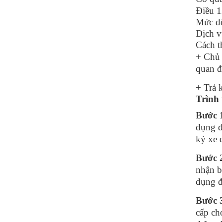
Điều 
Mức độ
Dịch v
Cách t
+ Chủ 
quan đ
+ Trả 
Trình 
Bước 
dụng đ
ký xe 
Bước 
nhận b
dụng đ
Bước 
cấp ch