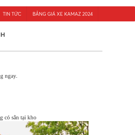
TIN TỨC
BẢNG GIÁ XE KAMAZ 2024
NH
ng ngay.
 có sẵn tại kho