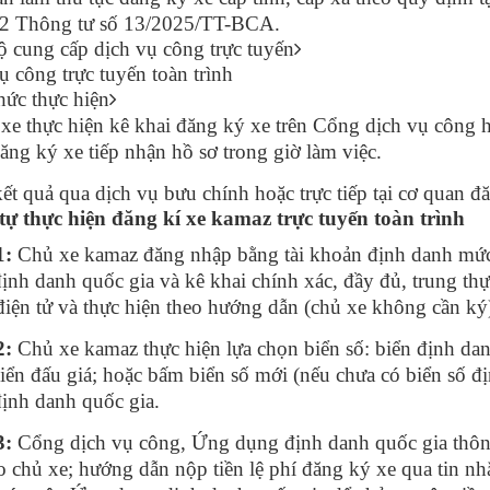
12 Thông tư số 13/2025/TT-BCA.
 cung cấp dịch vụ công trực tuyến
ụ công trực tuyến toàn trình
hức thực hiện
xe thực hiện kê khai đăng ký xe trên Cổng dịch vụ công
ăng ký xe tiếp nhận hồ sơ trong giờ làm việc.
kết quả qua dịch vụ bưu chính hoặc trực tiếp tại cơ quan đ
tự thực hiện đăng kí xe kamaz trực tuyến toàn trình
1:
Chủ xe kamaz đăng nhập bằng tài khoản định danh mức
ịnh danh quốc gia và kê khai chính xác, đầy đủ, trung th
điện tử và thực hiện theo hướng dẫn (chủ xe không cần ký
2:
Chủ xe kamaz thực hiện lựa chọn biển số: biển định dan
iển đấu giá; hoặc bấm biển số mới (nếu chưa có biển số 
ịnh danh quốc gia.
3:
Cổng dịch vụ công, Ứng dụng định danh quốc gia thông
o chủ xe; hướng dẫn nộp tiền lệ phí đăng ký xe qua tin nhắ