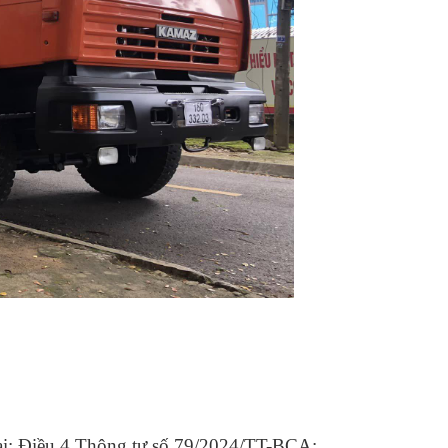
 tại: Điều 4 Thông tư số 79/2024/TT-BCA;