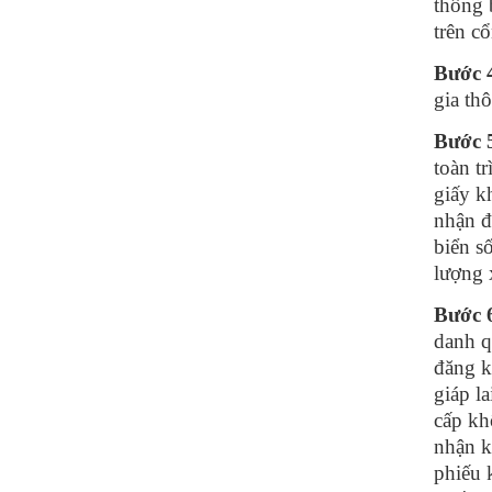
thông 
trên c
Bước 
gia th
Bước 
toàn t
giấy k
nhận đ
biển s
lượng 
Bước 
danh q
đăng k
giáp l
cấp kh
nhận k
phiếu 