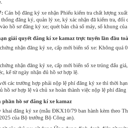
e.
7:
Cán bộ đăng ký xe nhận Phiếu kiểm tra chất lượng xuất 
ệ thống đăng ký, quản lý xe, ký xác nhận đã kiểm tra, đối
 vào hồ sơ đăng ký xe; quét bản chà số máy, số khung của 
ạn giải quyết đăng kí xe kamaz trực tuyến lần đầu toà
chứng nhận đăng ký xe, cấp mới biển số xe: Không quá 02
.
chứng nhận đăng ký xe, cấp mới biển số xe trúng đấu giá
ệc, kể từ ngày nhận đủ hồ sơ hợp lệ.
với các trường hợp phải nộp lệ phí đăng ký xe thì thời hạn
ủ hồ sơ hợp lệ và chủ xe hoàn thành việc nộp lệ phí đăng 
 phần hồ sơ đăng kí xe kamaz
y khai đăng ký xe (mẫu ĐKX10/79 ban hành kèm theo T
2025 của Bộ trưởng Bộ Công an).