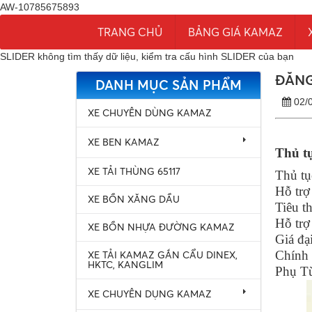
AW-10785675893
TRANG CHỦ
BẢNG GIÁ KAMAZ
SLIDER không tìm thấy dữ liệu, kiểm tra cấu hình SLIDER của bạn
ĐĂNG
DANH MỤC SẢN PHẨM
02/
XE CHUYÊN DÙNG KAMAZ
XE BEN KAMAZ
Thủ t
XE TẢI THÙNG 65117
Thủ tụ
Hỗ trợ
XE BỒN XĂNG DẦU
Tiêu t
Hỗ trợ
XE BỒN NHỰA ĐƯỜNG KAMAZ
Giá đại
Chính 
XE TẢI KAMAZ GẮN CẨU DINEX,
HKTC, KANGLIM
Phụ Tù
XE CHUYÊN DỤNG KAMAZ