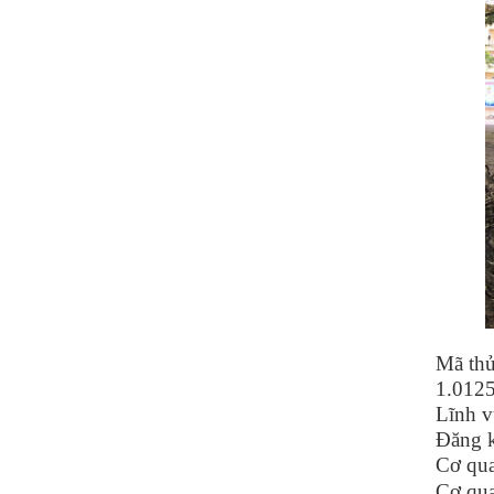
Mã th
1.012
Lĩnh v
Đăng k
Cơ qua
Cơ qua