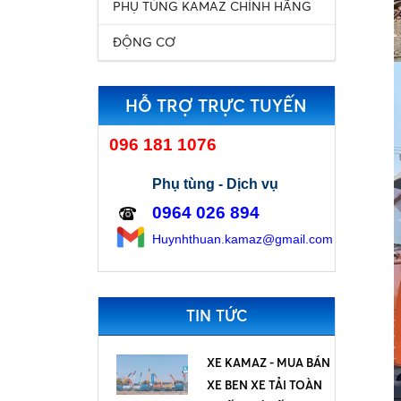
PHỤ TÙNG KAMAZ CHÍNH HÃNG
ĐỘNG CƠ
HỖ TRỢ TRỰC TUYẾN
096 181 1076
Phụ tùng - Dịch vụ
0964 026 894
H
uynhthuan.kamaz@gmail.com
TIN TỨC
XE KAMAZ - MUA BÁN
XE BEN XE TẢI TOÀN