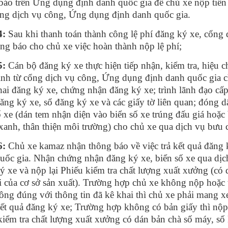
báo trên Ứng dụng định danh quốc gia để chủ xe nộp tiền l
ổng dịch vụ công, Ứng dụng định danh quốc gia.
4:
Sau khi thanh toán thành công lệ phí đăng ký xe, cổn
ông báo cho chủ xe việc hoàn thành nộp lệ phí;
5:
Cán bộ đăng ký xe thực hiện tiếp nhận, kiểm tra, hiệu c
rình từ cổng dịch vụ công, Ứng dụng định danh quốc gia c
hai đăng ký xe, chứng nhận đăng ký xe; trình lãnh đạo cấ
ăng ký xe, sổ đăng ký xe và các giấy tờ liên quan; đóng 
ố xe (dán tem nhận diện vào biển số xe trúng đấu giá hoặc
xanh, thân thiện môi trường) cho chủ xe qua dịch vụ bưu c
6:
Chủ xe kamaz nhận thông báo về việc trả kết quả đăng
uốc gia. Nhận chứng nhận đăng ký xe, biển số xe qua dịch
ý xe và nộp lại Phiếu kiểm tra chất lượng xuất xưởng (có
ai của cơ sở sản xuất). Trường hợp chủ xe không nộp hoặc
ông đúng với thông tin đã kê khai thì chủ xe phải mang x
ết quả đăng ký xe; Trường hợp không có bản giấy thì nộp b
kiểm tra chất lượng xuất xưởng có dán bản chà số máy, số 