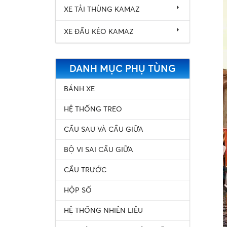
XE TẢI THÙNG KAMAZ
XE ĐẦU KÉO KAMAZ
DANH MỤC PHỤ TÙNG
BÁNH XE
HỆ THỐNG TREO
CẦU SAU VÀ CẦU GIỮA
BỘ VI SAI CẦU GIỮA
CẦU TRƯỚC
HỘP SỐ
HỆ THỐNG NHIÊN LIỆU