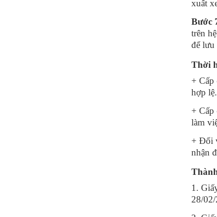
xuất x
Bước 
trên h
để lưu
Thời h
+ Cấp 
hợp lệ
+ Cấp 
làm vi
+ Đối 
nhận đ
Thành
1. Giấ
28/02/