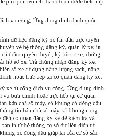
ệ phí qua tiện ích thanh toán được tích hợp
g dịch vụ công, Ứng dụng định danh quốc
hỉnh dữ liệu đăng ký xe lần đầu trực tuyến
huyển về hệ thống đăng ký, quản lý xe; in
p có thẩm quyền duyệt, ký hồ sơ xe, chứng
dấu hồ sơ xe. Trả chứng nhận đăng ký xe,
 biển số xe sử dụng năng lượng sạch, năng
hính hoặc trực tiếp tại cơ quan đăng ký xe;
 ký xe từ cổng dịch vụ công, Ứng dụng định
 vụ bưu chính hoặc trực tiếp tại cơ quan
 dán bản chà số máy, số khung có đóng dấu
 thông tin bản chà số máy, số khung cung
e đến cơ quan đăng ký xe để kiểm tra và
ản in từ hệ thống cơ sở dữ liệu điện tử
khung xe đóng dấu giáp lai của cơ sở sản