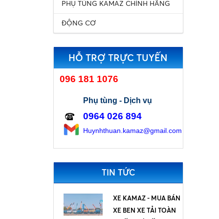
PHỤ TÙNG KAMAZ CHÍNH HÃNG
ĐỘNG CƠ
HỖ TRỢ TRỰC TUYẾN
096 181 1076
Phụ tùng - Dịch vụ
0964 026 894
H
uynhthuan.kamaz@gmail.com
TIN TỨC
XE KAMAZ - MUA BÁN
XE BEN XE TẢI TOÀN