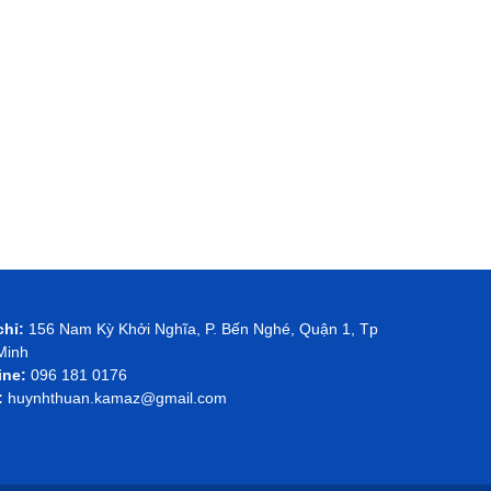
chỉ:
156 Nam Kỳ Khởi Nghĩa, P. Bến Nghé, Quận 1, Tp
Minh
ine:
096 181 0176
:
huynhthuan.kamaz@gmail.com