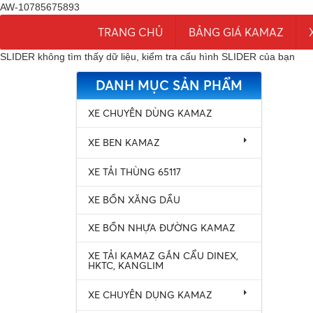
AW-10785675893
TRANG CHỦ
BẢNG GIÁ KAMAZ
SLIDER không tìm thấy dữ liệu, kiểm tra cấu hình SLIDER của bạn
DANH MỤC SẢN PHẨM
XE CHUYÊN DÙNG KAMAZ
XE BEN KAMAZ
XE TẢI THÙNG 65117
XE BỒN XĂNG DẦU
XE BỒN NHỰA ĐƯỜNG KAMAZ
XE TẢI KAMAZ GẮN CẨU DINEX,
HKTC, KANGLIM
XE CHUYÊN DỤNG KAMAZ