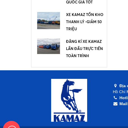
QUỐC GIÁ TỐT
XE KAMAZ TỒN KHO
THANH LÝ -GIẢM 50
TRIỆU
ĐĂNG KÍ XE KAMAZ
LẦN ĐẦU TRỰC TIẾN
TOÀN TRÌNH
Địa 
Hồ Chí 
Hotl
Mail