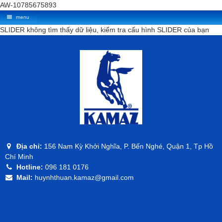
AW-10785675893
menu
SLIDER không tìm thấy dữ liệu, kiểm tra cấu hình SLIDER của bạn
Địa chỉ:
156 Nam Kỳ Khởi Nghĩa, P. Bến Nghé, Quận 1, Tp Hồ
Chí Minh
Hotline:
096 181 0176
Mail:
huynhthuan.kamaz@gmail.com